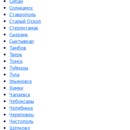
Сибай
Соликамск
Ставрополь
Старый Оскол
Стерлитамак
Сызрань
Сыктывкар
Тамбов
Тверь
Томск
Туймазы
Тула
Ульяновск
Химки
Чапаевск
Чебоксары
Челябинск
Череповец
Чистополь
Щёлково