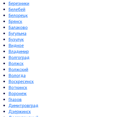
Березники
Белебей
Белорецк
Брянск
Балаково
Бугульма
Бузулук
Видное
Владимир
Волгоград
Волжск
Волжский
Вологда
Воскресенск
Воткинск
Воронеж
Глазов
Димитровград
Дзержинск