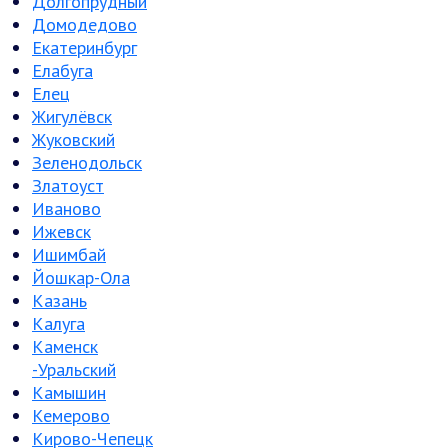
Долгопрудный
Домодедово
Екатеринбург
Елабуга
Елец
Жигулёвск
Жуковский
Зеленодольск
Златоуст
Иваново
Ижевск
Ишимбай
Йошкар-Ола
Казань
Калуга
Каменск
-Уральский
Камышин
Кемерово
Кирово-Чепецк