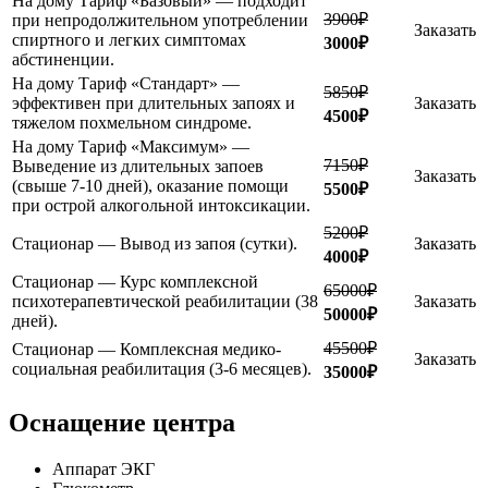
На дому Тариф «Базовый» — подходит
3900₽
при непродолжительном употреблении
Заказать
спиртного и легких симптомах
3000₽
абстиненции.
На дому Тариф «Стандарт» —
5850₽
эффективен при длительных запоях и
Заказать
4500₽
тяжелом похмельном синдроме.
На дому Тариф «Максимум» —
7150₽
Выведение из длительных запоев
Заказать
(свыше 7-10 дней), оказание помощи
5500₽
при острой алкогольной интоксикации.
5200₽
Стационар — Вывод из запоя (сутки).
Заказать
4000₽
Стационар — Курс комплексной
65000₽
психотерапевтической реабилитации (38
Заказать
50000₽
дней).
45500₽
Стационар — Комплексная медико-
Заказать
социальная реабилитация (3-6 месяцев).
35000₽
Оснащение центра
Аппарат ЭКГ