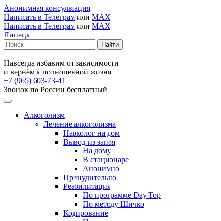
Анонимная консультация
Написать в Телеграм
или
MAX
Написать в Телеграм
или
MAX
Липецк
Навсегда избавим от зависимости
и вернём к полноценной жизни
+7 (965) 603-73-41
Звонок по России бесплатный
Алкоголизм
Лечение алкоголизма
Нарколог на дом
Вывод из запоя
На дому
В стационаре
Анонимно
Принудительно
Реабилитация
По программе Day Top
По методу Шичко
Кодирование