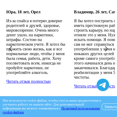
Юра, 18 лет, Орел
Владимир, 26 лет, Са
Из-за спайса я потерял доверие
Я бы хотел построить с
родителей и друзей, здоровье,
иметь престижную рабо
мировоззрение. Очень много
строить карьеру, но на
денег ушло, на наркотики,
отняли это у меня. Нуж
штрафы. Состою на
искать помощи. Я помн
наркотическом учете. Я хотел бы
сам не мог справиться и
прожить свою жизнь, как и все
употреблении у меня н
нормальные люди, чтобы у меня
никаких других целей 
была семья, работа, дети. Хочу
кроме самого употребл
посоветовать всем, никогда не
этого начинался день и
пробуйте наркотики, не
заканчивался. Благодар
употребляйте алкоголь.
реабилитации у меня 5 
чистоты.
Читать отзыв полностью
Читать отзыв полность
Мы используем cookie-файлы, чтобы учесть ваши предпочтения и
улучшить работу на нашем сайте. Для дополнительной
Закрыт
Все отзывы
информации вы можете ознакомиться с
Политикой использования
cookie-файлов
.