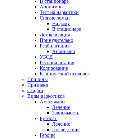
В стационаре
Анонимно
Тест на наркотики
Снятие ломки
На дому
В стационаре
Детоксикация
Принудительно
Реабилитация
Анонимно
УБОД
Ресоциализация
Кодирование
Клинический психолог
Причины
Признаки
Стадии
Виды наркотиков
Амфетамин
Лечение
Зависимость
Бутират
Лечение
Последствия
Героин