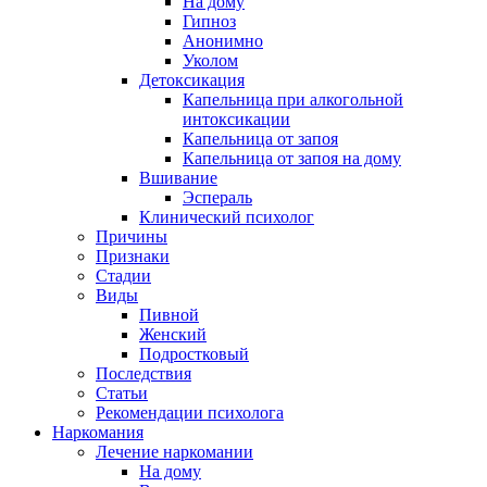
На дому
Гипноз
Анонимно
Уколом
Детоксикация
Капельница при алкогольной
интоксикации
Капельница от запоя
Капельница от запоя на дому
Вшивание
Эспераль
Клинический психолог
Причины
Признаки
Стадии
Виды
Пивной
Женский
Подростковый
Последствия
Статьи
Рекомендации психолога
Наркомания
Лечение наркомании
На дому