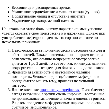
Бессонница и расширенные зрачки;
Учащенное сердцебиение и сильная жажда (сушняк);
Подергивание мышц и отсутствие аппетита;
Ухудшение кратковременной памяти;
На начальном этапе большинству наркозависимых успешно
удается скрывать свое пристрастие к наркотикам. Однако при
употреблении мефедрона сделать это гораздо сложнее по
нескольким причинам:
Невозможность выполнения своих повседневных дел и
обязанностей. Также невозможен сон и прием пищи, а
если учесть, что обычно непрерывное употребление
длится от 1 до 3 дней, то все это, как минимум, начинает
подозрительно выглядеть для близких и родственников.
Чрезмерная активность и неутомимое желание
поговорить. Человек под воздействием мефедрона в
беседе быстро менять тему, проявляя не меньший
интерес.
Явные внешние
признаки употребления
. Глаза блестят,
взгляд безумный, а зрачки очень широкие. Постоянные
непроизвольные мышечные спазмы и лицевые гримасы.
В целом поведение мефедроновых наркоманов очень
суетливое, эмоциональное.