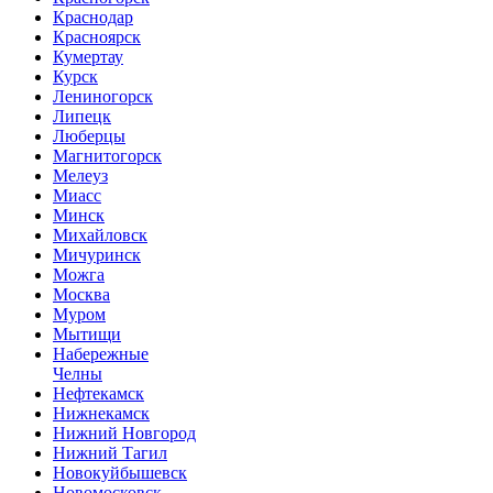
Краснодар
Красноярск
Кумертау
Курск
Лениногорск
Липецк
Люберцы
Магнитогорск
Мелеуз
Миасс
Минск
Михайловск
Мичуринск
Можга
Москва
Муром
Мытищи
Набережные
Челны
Нефтекамск
Нижнекамск
Нижний Новгород
Нижний Тагил
Новокуйбышевск
Новомосковск