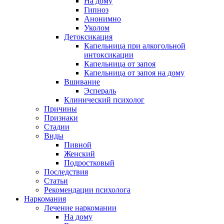
На дому
Гипноз
Анонимно
Уколом
Детоксикация
Капельница при алкогольной
интоксикации
Капельница от запоя
Капельница от запоя на дому
Вшивание
Эспераль
Клинический психолог
Причины
Признаки
Стадии
Виды
Пивной
Женский
Подростковый
Последствия
Статьи
Рекомендации психолога
Наркомания
Лечение наркомании
На дому