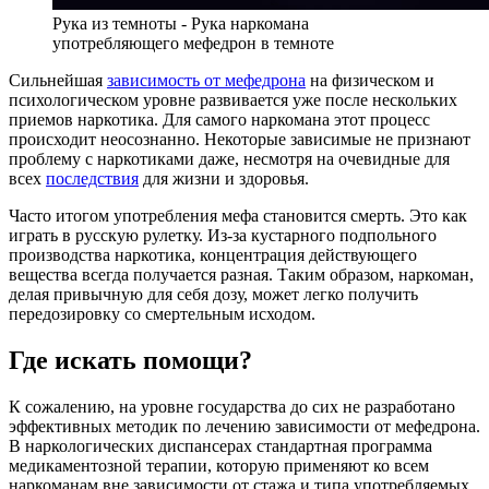
Рука из темноты - Рука наркомана
употребляющего мефедрон в темноте
Сильнейшая
зависимость от мефедрона
на физическом и
психологическом уровне развивается уже после нескольких
приемов наркотика. Для самого наркомана этот процесс
происходит неосознанно. Некоторые зависимые не признают
проблему с наркотиками даже, несмотря на очевидные для
всех
последствия
для жизни и здоровья.
Часто итогом употребления мефа становится смерть. Это как
играть в русскую рулетку. Из-за кустарного подпольного
производства наркотика, концентрация действующего
вещества всегда получается разная. Таким образом, наркоман,
делая привычную для себя дозу, может легко получить
передозировку со смертельным исходом.
Где искать помощи?
К сожалению, на уровне государства до сих не разработано
эффективных методик по лечению зависимости от мефедрона.
В наркологических диспансерах стандартная программа
медикаментозной терапии, которую применяют ко всем
наркоманам вне зависимости от стажа и типа употребляемых