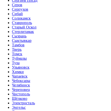
Сергиев Посад
Серов
Серпухов
Сибай
Соликамск
Ставрополь
Старый Оскол
Стерлитамак
Сызрань
Сыктывкар
Тамбов
Тверь
Томск
Туймазы
Тула
Ульяновск
Химки
Чапаевск
Чебоксары
Челябинск
Череповец
Чистополь
Щёлково
Электросталь
Энгельс