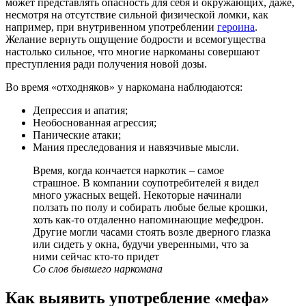
может представлять опасность для себя и окружающих, даже,
несмотря на отсутствие сильной физической ломки, как
например, при внутривенном употреблении
героина
.
Желание вернуть ощущение бодрости и всемогущества
настолько сильное, что многие наркоманы совершают
преступления ради получения новой дозы.
Во время «отходняков» у наркомана наблюдаются:
Депрессия и апатия;
Необоснованная агрессия;
Панические атаки;
Мания преследования и навязчивые мысли.
Время, когда кончается наркотик – самое
страшное. В компании соупотребителей я видел
много ужасных вещей. Некоторые начинали
ползать по полу и собирать любые белые крошки,
хоть как-то отдаленно напоминающие мефедрон.
Другие могли часами стоять возле дверного глазка
или сидеть у окна, будучи уверенными, что за
ними сейчас кто-то придет
Со слов бывшего наркомана
Как выявить употребление «мефа»