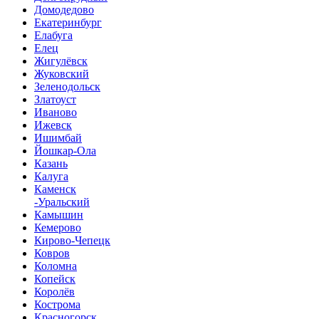
Домодедово
Екатеринбург
Елабуга
Елец
Жигулёвск
Жуковский
Зеленодольск
Златоуст
Иваново
Ижевск
Ишимбай
Йошкар-Ола
Казань
Калуга
Каменск
-Уральский
Камышин
Кемерово
Кирово-Чепецк
Ковров
Коломна
Копейск
Королёв
Кострома
Красногорск