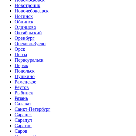
Новотроицк
Новочебоксарск
Ногинск
Обнинск
Одинцово
Октябрьский
Оренбург
Орехово-Зуево
Орск
Пенза
Первоуральск
Пермь
Подольск
Пушкино
Раменское
Реутов
Рыбинск
Рязань
Салават
Санкт-Петербург
Саранск
Сарапул
Саратов
Саров