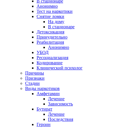
В стационаре
Анонимно
Тест на наркотики
Снятие ломки
На дому
В стационаре
Детоксикация
Принудительно
Реабилитация
Анонимно
УБОД
Ресоциализация
Кодирование
Клинический психолог
Причины
Признаки
Стадии
Виды наркотиков
Амфетамин
Лечение
Зависимость
Бутират
Лечение
Последствия
Героин