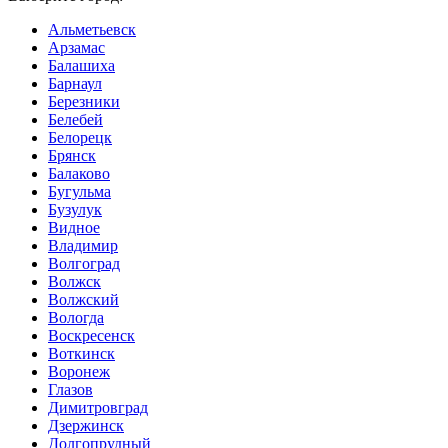
Альметьевск
Арзамас
Балашиха
Барнаул
Березники
Белебей
Белорецк
Брянск
Балаково
Бугульма
Бузулук
Видное
Владимир
Волгоград
Волжск
Волжский
Вологда
Воскресенск
Воткинск
Воронеж
Глазов
Димитровград
Дзержинск
Долгопрудный