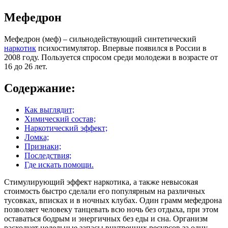
Мефедрон
Мефедрон (меф) – сильнодействующий синтетический
наркотик
психостимулятор. Впервые появился в России в
2008 году. Пользуется спросом среди молодежи в возрасте от
16 до 26 лет.
Содержание:
Как выглядит;
Химический состав;
Наркотический эффект;
Ломка;
Признаки;
Последствия;
Где искать помощи.
Стимулирующий эффект наркотика, а также невысокая
стоимость быстро сделали его популярным на различных
тусовках, вписках и в ночных клубах. Один грамм мефедрона
позволяет человеку танцевать всю ночь без отдыха, при этом
оставаться бодрым и энергичных без еды и сна. Организм
расходует недельные запасы внутренних ресурсов за одну