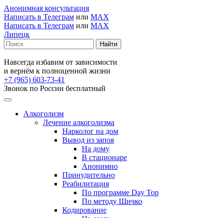
Анонимная консультация
Написать в Телеграм
или
MAX
Написать в Телеграм
или
MAX
Липецк
Навсегда избавим от зависимости
и вернём к полноценной жизни
+7 (965) 603-73-41
Звонок по России бесплатный
Алкоголизм
Лечение алкоголизма
Нарколог на дом
Вывод из запоя
На дому
В стационаре
Анонимно
Принудительно
Реабилитация
По программе Day Top
По методу Шичко
Кодирование