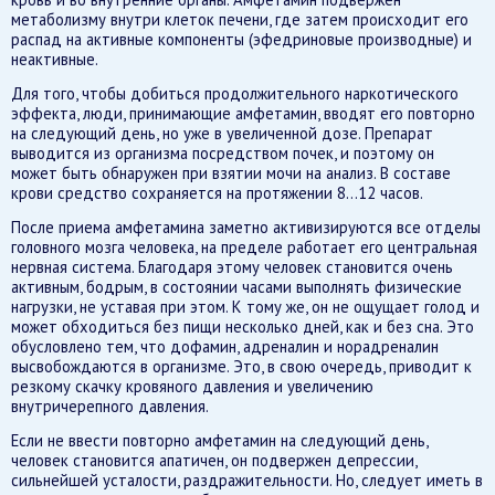
метаболизму внутри клеток печени, где затем происходит его
распад на активные компоненты (эфедриновые производные) и
неактивные.
Для того, чтобы добиться продолжительного наркотического
эффекта, люди, принимающие амфетамин, вводят его повторно
на следующий день, но уже в увеличенной дозе. Препарат
выводится из организма посредством почек, и поэтому он
может быть обнаружен при взятии мочи на анализ. В составе
крови средство сохраняется на протяжении 8…12 часов.
После приема амфетамина заметно активизируются все отделы
головного мозга человека, на пределе работает его центральная
нервная система. Благодаря этому человек становится очень
активным, бодрым, в состоянии часами выполнять физические
нагрузки, не уставая при этом. К тому же, он не ощущает голод и
может обходиться без пищи несколько дней, как и без сна. Это
обусловлено тем, что дофамин, адреналин и норадреналин
высвобождаются в организме. Это, в свою очередь, приводит к
резкому скачку кровяного давления и увеличению
внутричерепного давления.
Если не ввести повторно амфетамин на следующий день,
человек становится апатичен, он подвержен депрессии,
сильнейшей усталости, раздражительности. Но, следует иметь в