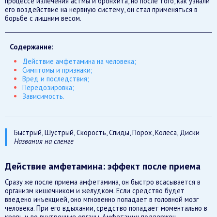
процессе излечения астмы и бронхита, но после того, как узнали
его воздействие на нервную систему, он стал применяться в
борьбе с лишним весом.
Содержание:
Действие амфетамина на человека;
Симптомы и признаки;
Вред и последствия;
Передозировка;
Зависимость.
Быстрый, Шустрый, Скорость, Спиды, Порох, Колеса, Диски
Названия на сленге
Действие амфетамина: эффект после приема
Сразу же после приема амфетамина, он быстро всасывается в
организм кишечником и желудком. Если средство будет
введено инъекцией, оно мгновенно попадает в головной мозг
человека. При его вдыхании, средство попадает моментально в
кровь и во внутренние органы. Амфетамин подвержен