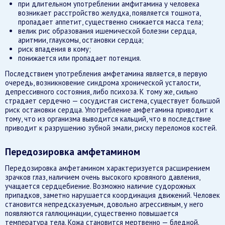
при длительном употреблении амфитамина у человека
возникает расстройство желудка, появляется тошнота,
пропадает аппетит, существенно снижается масса тела;
велик рис образования ишемической болезни сердца,
аритмии, глаукомы, остановки сердца;
риск впадения в кому;
понижается или пропадает потенция.
Последствием употребления амфетамина является, в первую
очередь, возникновение синдрома хронической усталости,
депрессивного состояния, либо психоза. К тому же, сильно
страдает сердечно — сосудистая система, существует большой
риск остановки сердца. Употребление амфетамина приводит к
тому, что из организма выводится кальций, что в последствие
приводит к разрушению зубной эмали, риску переломов костей.
Передозировка амфетамином
Передозировка амфетамином характеризуется расширением
зрачков глаз, наличием очень высокого кровяного давления,
учащается сердцебиение. Возможно наличие судорожных
припадков, заметно нарушается координация движений. Человек
становится непредсказуемым, довольно агрессивным, у него
появляются галлюцинации, существенно повышается
температура тела. Кожа становится мертвенно — бледной.