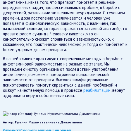
амфетамина, из-за того, что препарат помогает в решении
определенных задач, профессиональных проблем, в борьбе с
депрессией, различными жизненными неурядицами. С течением
времени, доза постепенно увеличивается и человек уже
попадает в физиологическую зависимость, с наличием, так
называемой «ломки», которая выражается затяжной апатией, что
чревато рисом суицида. Человеку кажется, что он
самостоятельно сможет справиться с зависимостью, но, к
сожалению, это практически невозможно, и тогда он прибегает к
более ударным дозам препарата.
В нашей клинике практикуют современные методы в борьбе с
амфетаминовой зависимостью на разных ее этапах. Мы
проведем очистку организма от последствий употребления
амфетамина, поможем в преодолении психологической
зависимости от препарата. Высококвалифицированные
психотерапевты помогут справиться с данной проблемой и
окажут качественную помощь в процессе
реабилитации
, вернут
здоровье и веру в собственные силы.
Автор:
Гузалия Мухаматвалиевна Давлетшина
Клинический психолог, гештальт терапевт