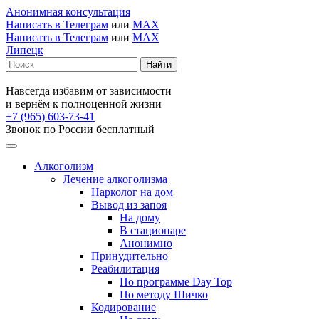
Анонимная консультация
Написать в Телеграм
или
MAX
Написать в Телеграм
или
MAX
Липецк
Навсегда избавим от зависимости
и вернём к полноценной жизни
+7 (965) 603-73-41
Звонок по России бесплатный
Алкоголизм
Лечение алкоголизма
Нарколог на дом
Вывод из запоя
На дому
В стационаре
Анонимно
Принудительно
Реабилитация
По программе Day Top
По методу Шичко
Кодирование