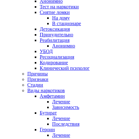
Анонимно
Тест на наркотики
Снятие ломки
На дому
В стационаре
Детоксикация
Принудительно
Реабилитация
Анонимно
УБОД
Ресоциализация
Кодирование
Клинический психолог
Причины
Признаки
Стадии
Виды наркотиков
Амфетамин
Лечение
Зависимость
Бутират
Лечение
Последствия
Героин
Лечение