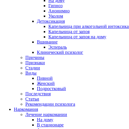
На дому
Гипноз
Анонимно
Уколом
Детоксикация
Капельница при алкогольной интоксик
Капельница от запоя
Капельница от запоя на дому
Вшивание
Эспераль
Клинический психолог
Причины
Признаки
Стадии
Виды
Пивной
Женский
Подростковый
Последствия
Статьи
Рекомендации психолога
Наркомания
Лечение наркомании
На дому
В стационаре