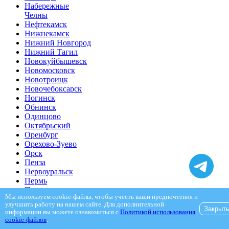
Набережные
Челны
Нефтекамск
Нижнекамск
Нижний Новгород
Нижний Тагил
Новокуйбышевск
Новомосковск
Новотроицк
Новочебоксарск
Ногинск
Обнинск
Одинцово
Октябрьский
Оренбург
Орехово-Зуево
Орск
Пенза
Первоуральск
Пермь
Подольск
Мы используем cookie-файлы, чтобы учесть ваши предпочтения и
Пушкино
улучшить работу на нашем сайте. Для дополнительной
Раменское
Закрыт
информации вы можете ознакомиться с
Политикой использования
Реутов
cookie-файлов
.
Рыбинск