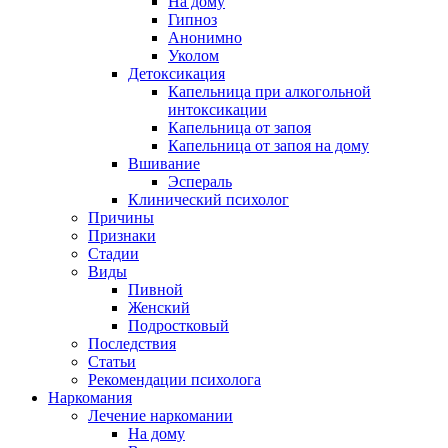
На дому
Гипноз
Анонимно
Уколом
Детоксикация
Капельница при алкогольной
интоксикации
Капельница от запоя
Капельница от запоя на дому
Вшивание
Эспераль
Клинический психолог
Причины
Признаки
Стадии
Виды
Пивной
Женский
Подростковый
Последствия
Статьи
Рекомендации психолога
Наркомания
Лечение наркомании
На дому