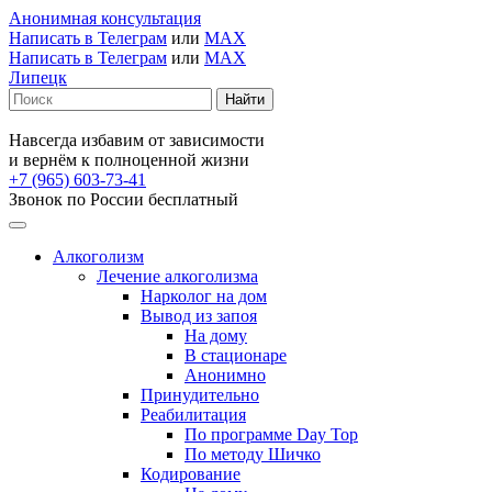
Анонимная консультация
Написать в Телеграм
или
MAX
Написать в Телеграм
или
MAX
Липецк
Навсегда избавим от зависимости
и вернём к полноценной жизни
+7 (965) 603-73-41
Звонок по России бесплатный
Алкоголизм
Лечение алкоголизма
Нарколог на дом
Вывод из запоя
На дому
В стационаре
Анонимно
Принудительно
Реабилитация
По программе Day Top
По методу Шичко
Кодирование