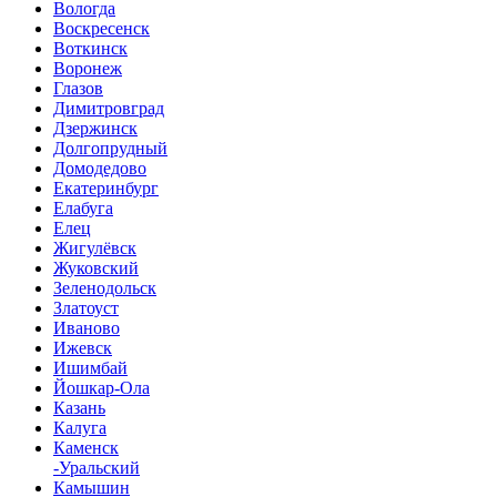
Вологда
Воскресенск
Воткинск
Воронеж
Глазов
Димитровград
Дзержинск
Долгопрудный
Домодедово
Екатеринбург
Елабуга
Елец
Жигулёвск
Жуковский
Зеленодольск
Златоуст
Иваново
Ижевск
Ишимбай
Йошкар-Ола
Казань
Калуга
Каменск
-Уральский
Камышин