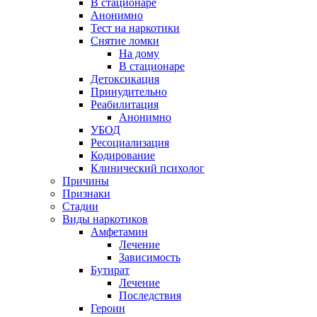
В стационаре
Анонимно
Тест на наркотики
Снятие ломки
На дому
В стационаре
Детоксикация
Принудительно
Реабилитация
Анонимно
УБОД
Ресоциализация
Кодирование
Клинический психолог
Причины
Признаки
Стадии
Виды наркотиков
Амфетамин
Лечение
Зависимость
Бутират
Лечение
Последствия
Героин