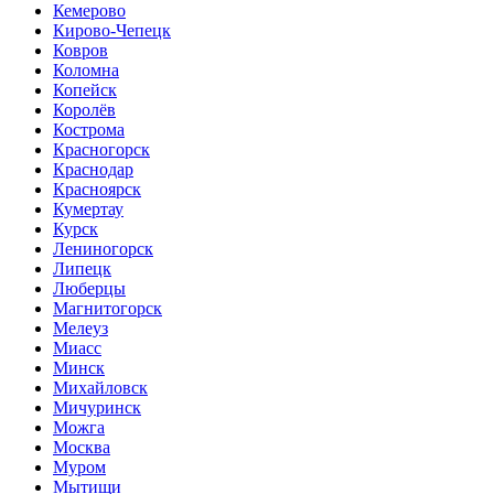
Кемерово
Кирово-Чепецк
Ковров
Коломна
Копейск
Королёв
Кострома
Красногорск
Краснодар
Красноярск
Кумертау
Курск
Лениногорск
Липецк
Люберцы
Магнитогорск
Мелеуз
Миасс
Минск
Михайловск
Мичуринск
Можга
Москва
Муром
Мытищи