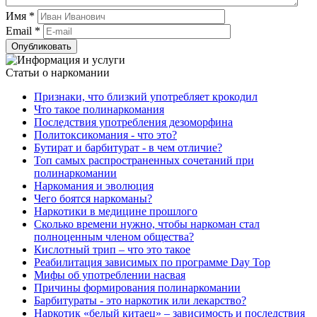
Имя
*
Email
*
Статьи о наркомании
Признаки, что близкий употребляет крокодил
Что такое полинаркомания
Последствия употребления дезоморфина
Политоксикомания - что это?
Бутират и барбитурат - в чем отличие?
Топ самых распространенных сочетаний при
полинаркомании
Наркомания и эволюция
Чего боятся наркоманы?
Наркотики в медицине прошлого
Сколько времени нужно, чтобы наркоман стал
полноценным членом общества?
Кислотный трип – что это такое
Реабилитация зависимых по программе Day Top
Мифы об употреблении насвая
Причины формирования полинаркомании
Барбитураты - это наркотик или лекарство?
Наркотик «белый китаец» – зависимость и последствия