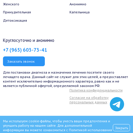
Женского
Анонимно
Принудительная
Капельница
Детоксикация
Круглосуточно и анонимно
+7 (965) 603-73-41
Заказать звонок
Для постановки диагноза и назначения лечения посетите своего
лечащего врача. Данный сайт не служит для этих целей, а предоставляет
контент исключительно информационного характера, равно как и не
является публичной офертой, определяемой законом РФ.
Политика конфиденциальности
Согласие на обработку
персональных данных
Мы используем cookie-файлы, чтобы учесть ваши предпочтения и
улучшить работу на нашем сайте. Для дополнительной
Закрыть
информации вы можете ознакомиться с
Политикой использования
© 2022 Сеть наркологических клиник «ВИТА» для наркозависимых,