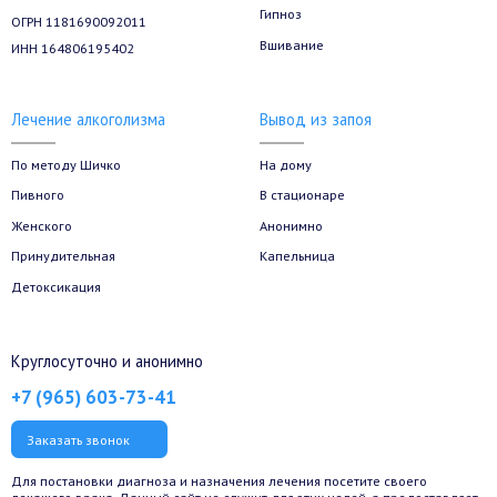
Гипноз
ОГРН 1181690092011
Вшивание
ИНН 164806195402
Лечение алкоголизма
Вывод из запоя
По методу Шичко
На дому
Пивного
В стационаре
Женского
Анонимно
Принудительная
Капельница
Детоксикация
Круглосуточно и анонимно
+7 (965) 603-73-41
Заказать звонок
Для постановки диагноза и назначения лечения посетите своего
лечащего врача. Данный сайт не служит для этих целей, а предоставляет