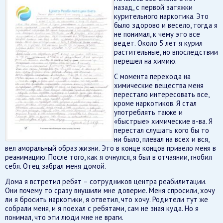
назад, с первой затяжки
курительного наркотика. Это
было здорово и весело, тогда я
не понимал, к чему это все
ведет. Около 5 лет я курил
растительные, но впоследствии
перешел на химию.
С момента перехода на
химические вещества меня
перестало интересовать все,
кроме наркотиков. Я стал
употреблять также и
«быстрые» химические в-ва. Я
перестал слушать кого бы то
ни было, плевал на всех и вся,
вел аморальный образ жизни. Это в конце концов привело меня в
реанимацию. После того, как я очнулся, я был в отчаянии, гнобил
себя. Отец забрал меня домой.
Дома я встретил ребят – сотрудников центра реабилитации.
Они почему то сразу внушили мне доверие. Меня спросили, хочу
ли я бросить наркотики, я ответил, что хочу. Родители тут же
собрали меня, и я поехал с ребятами, сам не зная куда. Но я
понимал, что эти люди мне не враги.