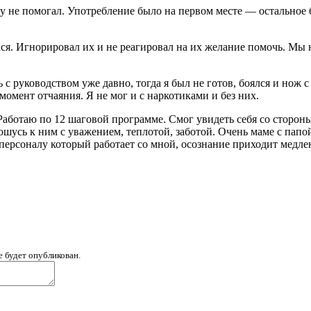
му не помогал. Употребление было на первом месте — остальное 
ся. Игнорировал их и не реагировал на их желание помочь. Мы н
с руководством уже давно, тогда я был не готов, боялся и нож с
момент отчаяния. Я не мог и с наркотиками и без них.
аботаю по 12 шаговой программе. Смог увидеть себя со стороны
ошусь к ним с уважением, теплотой, заботой. Очень маме с папо
му персоналу который работает со мной, осознание приходит медле
е будет опубликован.