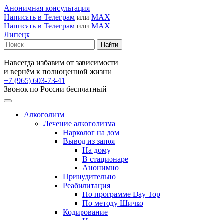
Анонимная консультация
Написать в Телеграм
или
MAX
Написать в Телеграм
или
MAX
Липецк
Навсегда избавим от зависимости
и вернём к полноценной жизни
+7 (965) 603-73-41
Звонок по России бесплатный
Алкоголизм
Лечение алкоголизма
Нарколог на дом
Вывод из запоя
На дому
В стационаре
Анонимно
Принудительно
Реабилитация
По программе Day Top
По методу Шичко
Кодирование