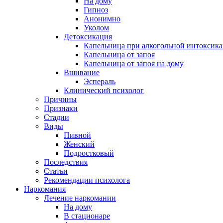
На дому
Гипноз
Анонимно
Уколом
Детоксикация
Капельница при алкогольной интоксик
Капельница от запоя
Капельница от запоя на дому
Вшивание
Эспераль
Клинический психолог
Причины
Признаки
Стадии
Виды
Пивной
Женский
Подростковый
Последствия
Статьи
Рекомендации психолога
Наркомания
Лечение наркомании
На дому
В стационаре