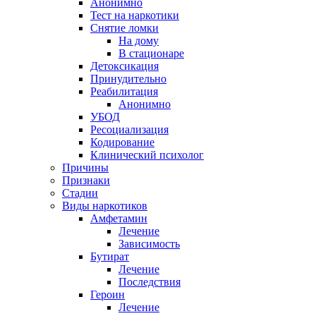
Анонимно
Тест на наркотики
Снятие ломки
На дому
В стационаре
Детоксикация
Принудительно
Реабилитация
Анонимно
УБОД
Ресоциализация
Кодирование
Клинический психолог
Причины
Признаки
Стадии
Виды наркотиков
Амфетамин
Лечение
Зависимость
Бутират
Лечение
Последствия
Героин
Лечение